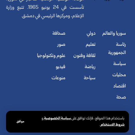
تأسست في 24 يونيو 1965. تتبع وزارة
الإعلام، ومركزها الرئيسي في دمشق.
سوريا والعالم
دولي
صحافة
رئاسة
تعليم
صور
الجمهورية
ثقافة وفنون
علوم وتكنولوجيا
سياسة
رياضة
فيديو
محليات
سياحة
منوعات
اقتصاد
صحة
سياسة الخصوصية
باستخدام هذا الموقع ، فإنك توافق على
و
موافق
شروط الاستخدام
.
© الوكالة العربية السورية للأنباء. كافة الحقوق محفوظة.