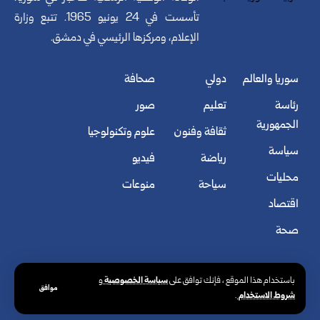
تأسست في 24 يونيو 1965. تتبع وزارة
الإعلام، ومركزها الرئيسي في دمشق.
سوريا والعالم
دولي
صحافة
رئاسة
تعليم
صور
الجمهورية
ثقافة وفنون
علوم وتكنولوجيا
سياسة
رياضة
فيديو
محليات
سياحة
منوعات
اقتصاد
صحة
سياسة الخصوصية
باستخدام هذا الموقع ، فإنك توافق على
و
موافق
شروط الاستخدام
.
© الوكالة العربية السورية للأنباء. كافة الحقوق محفوظة.