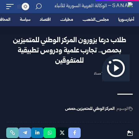
أخبار سوريا
مجلس الشعب
محليات
اقتصاد
سياسة
المحا
طلاب درعا يزورون المركز الوطني للمتميزين
بحمص.. تجارب علمية ودروس تطبيقية
للمتفوقين
2026/04/18 1:52 مساءً
الوسوم:
المركز الوطني للمتميزين
حمص