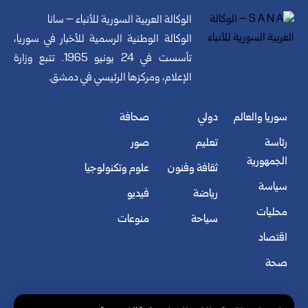
الوكالة العربية السورية للأنباء – سانا
الوكالة الوطنية الرسمية للأخبار في سوريا،
تأسست في 24 يونيو 1965. تتبع وزارة
الإعلام، ومركزها الرئيسي في دمشق.
سوريا والعالم
دولي
صحافة
رئاسة
تعليم
صور
الجمهورية
ثقافة وفنون
علوم وتكنولوجيا
سياسة
رياضة
فيديو
محليات
سياحة
منوعات
اقتصاد
صحة