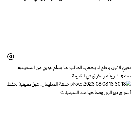
بعينٍ لا ترى وحلمٍ لا ينطفئ.. الطالب حنا بسام خوري من السقيلبية
يتحدى ظروفه ويتفوق في الثانوية