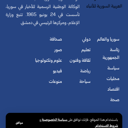
الوكالة الوطنية الرسمية للأخبار في سوريا،
تأسست في 24 يونيو 1965. تتبع وزارة
الإعلام، ومركزها الرئيسي في دمشق.
سوريا والعالم
دولي
صحافة
رئاسة
تعليم
صور
الجمهورية
ثقافة وفنون
علوم وتكنولوجيا
سياسة
رياضة
فيديو
محليات
سياحة
منوعات
اقتصاد
صحة
سياسة الخصوصية
باستخدام هذا الموقع ، فإنك توافق على
و
موافق
شروط الاستخدام
.