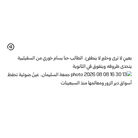
بعينٍ لا ترى وحلمٍ لا ينطفئ.. الطالب حنا بسام خوري من السقيلبية
يتحدى ظروفه ويتفوق في الثانوية