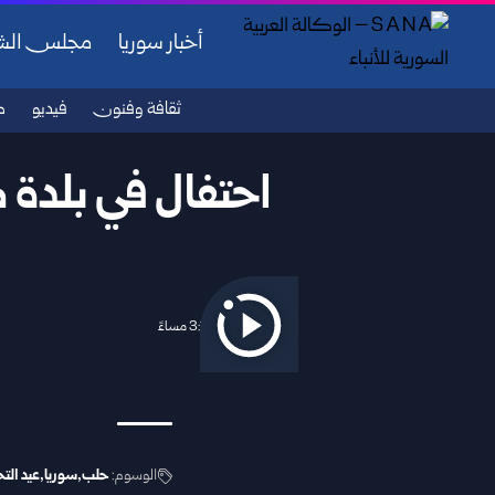
أخبار سوريا
مجلس ال
ثقافة وفنون
فيديو
ص
احتفال في بلدة م
2025/12/14 3:16 مساءً
الوسوم:
حلب
سوريا
عيد التح