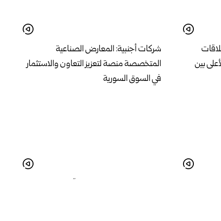
علاقات
شركات أجنبية: المعارض الصناعية
أعلى بين
المتخصصة منصة لتعزيز التعاون والاستثمار
في السوق السورية
 المفرج
رئيس هيئة الطيران المدني : “إعادة افتتاح
ائيلي
المطار تمثل مرحلة جديدة في مسيرة إعادة
بناء سوريا”