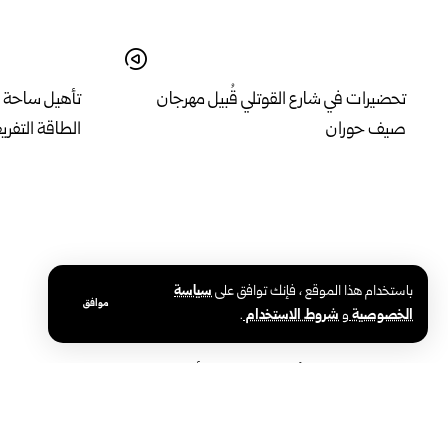
تحضيرات في شارع القوتلي قُبيل مهرجان
تأهيل ساحة 
صيف حوران
الطاقة التفريغية إلى 1000
باستخدام هذا الموقع ، فإنك توافق على
سياسة
موافق
الخصوصية
و
شروط الاستخدام
.
سنا عقيل.. من الأدب والشعر والتأليف إلى
مشاريع ثقافية 
معدل 99% في الثانوية العامة
أيام مهرجان 