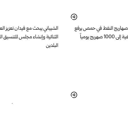
صهاريج النفط في حمص يرفع
الشيباني يبحث مع فيدان تعزيز ال
 صهريج يومياً
الثنائية وإنشاء مجلس للتنسيق ال
البلدين
لتعزيز الهوية الوطنية في رابع
ذوو المعتقلين يستقبلون أبناءهم
دمشق الدولي للشعر العربي
عنهم من قبل قوات الاحتلال الإسر