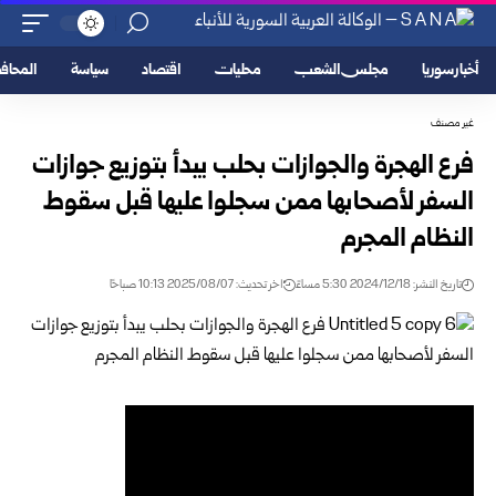
أخبار سوريا
مجلس الشعب
محليات
اقتصاد
سياسة
المحا
غير مصنف
فرع الهجرة والجوازات بحلب يبدأ بتوزيع جوازات
السفر لأصحابها ممن سجلوا عليها قبل سقوط
النظام المجرم
تاريخ النشر: 2024/12/18 5:30 مساءً
اخر تحديث: 2025/08/07 10:13 صباحًا