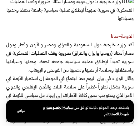
الدوحة-سانا
أكد وزراء خارجية دول السعودية والعراق ومصر والأردن وقطر ودول
مسار أستانا (روسيا وإيران والعراق) ضرورة وقف العمليات العسكرية في
سورية
تميداً لإطلاق عملية سياسية جامعة تحفظ وحدتها وسيادتها
واستقلالها وسلامة أراضيها وتحميها من الفوضى والإرهاب.
وقال الوزراء في بيان اليوم بعد اجتماع في الدوحة إن استمرار الأزمة في
سورية يشكل تطوراً خطيراً على سلامة البلاد والأمن الإقليمي والدولي
الأمر الذي يستوجب سعي كافة الأطراف إلى إيجاد حل سياسي للأزمة في
سورية يؤدي إلى وقف العمليات العسكرية وحماية المدنيين من تداعيات
سياسة الخصوصية
باستخدام هذا الموقع ، فإنك توافق على
و
موافق
هذه الأزمة.
شروط الاستخدام
.
وأشار الوزراء إلى أهمية تعزيز الجهود الدولية المشتركة لزيادة
المساعدات الإنسانية للشعب السوري وضمان وصولها بشكل مستدام
ودون عوائق إلى كل المناطق المتأثرة.