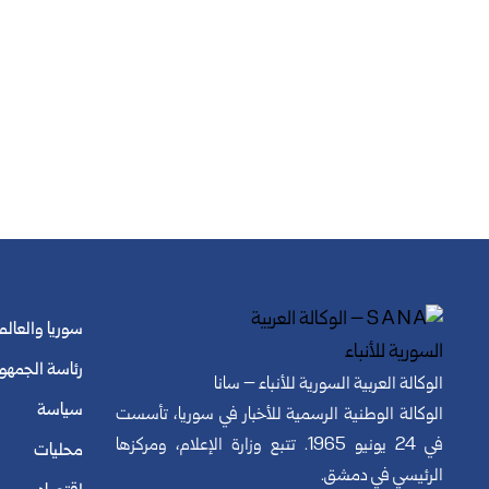
سوريا والعالم
رئاسة الجمهو
الوكالة العربية السورية للأنباء – سانا
سياسة
الوكالة الوطنية الرسمية للأخبار في سوريا، تأسست
في 24 يونيو 1965. تتبع وزارة الإعلام، ومركزها
محليات
الرئيسي في دمشق.