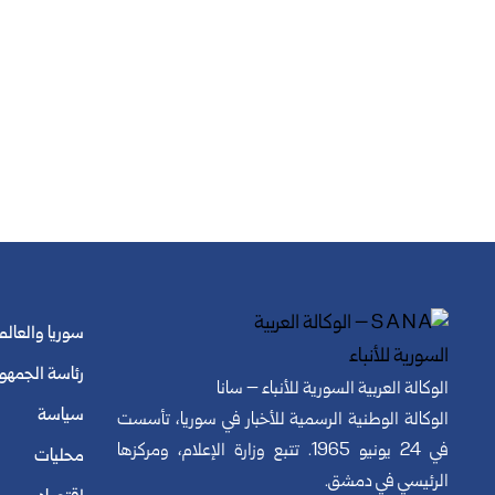
سوريا والعالم
رئاسة الجمهو
الوكالة العربية السورية للأنباء – سانا
سياسة
الوكالة الوطنية الرسمية للأخبار في سوريا، تأسست
في 24 يونيو 1965. تتبع وزارة الإعلام، ومركزها
محليات
الرئيسي في دمشق.