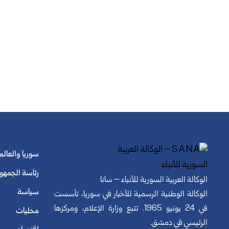
سوريا والعالم
رئاسة الجمهو
الوكالة العربية السورية للأنباء – سانا
سياسة
الوكالة الوطنية الرسمية للأخبار في سوريا، تأسست
في 24 يونيو 1965. تتبع وزارة الإعلام، ومركزها
محليات
الرئيسي في دمشق.