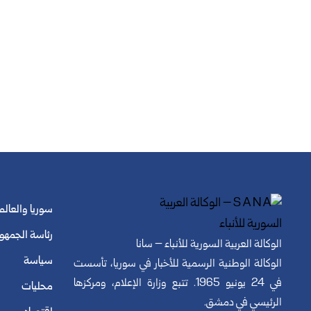
سوريا والعالم
رئاسة الجمهو
الوكالة العربية السورية للأنباء – سانا
سياسة
الوكالة الوطنية الرسمية للأخبار في سوريا، تأسست
في 24 يونيو 1965. تتبع وزارة الإعلام، ومركزها
محليات
الرئيسي في دمشق.