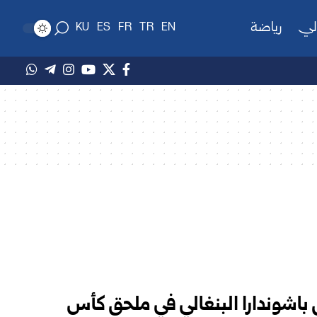
لي
رياضة
KU
ES
FR
TR
EN
 باشوندارا البنغالي في ملحق كأس