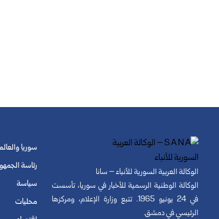
سوريا والعالم
رئاسة الجمهو
الوكالة العربية السورية للأنباء – سانا
سياسة
الوكالة الوطنية الرسمية للأخبار في سوريا، تأسست
في 24 يونيو 1965. تتبع وزارة الإعلام، ومركزها
محليات
الرئيسي في دمشق.