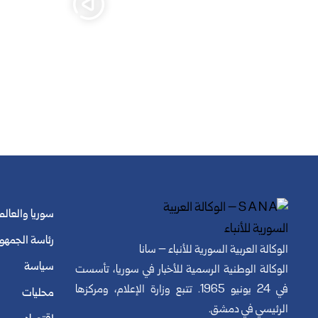
سوريا والعالم
رئاسة الجمهو
الوكالة العربية السورية للأنباء – سانا
سياسة
الوكالة الوطنية الرسمية للأخبار في سوريا، تأسست
في 24 يونيو 1965. تتبع وزارة الإعلام، ومركزها
محليات
الرئيسي في دمشق.