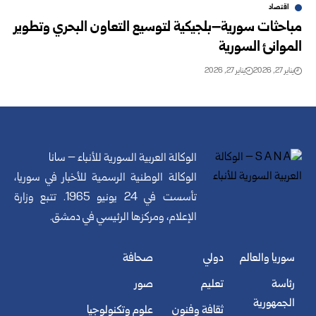
اقتصاد
مباحثات سورية–بلجيكية لتوسيع التعاون البحري وتطوير
الموانئ السورية
يناير 27, 2026
يناير 27, 2026
الوكالة العربية السورية للأنباء – سانا
الوكالة الوطنية الرسمية للأخبار في سوريا،
تأسست في 24 يونيو 1965. تتبع وزارة
الإعلام، ومركزها الرئيسي في دمشق.
سوريا والعالم
دولي
صحافة
رئاسة
تعليم
صور
الجمهورية
ثقافة وفنون
علوم وتكنولوجيا