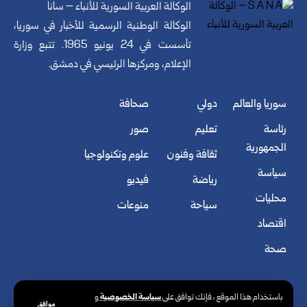
الوكالة العربية السورية للأنباء – سانا
الوكالة الوطنية الرسمية للأخبار في سوريا،
تأسست في 24 يونيو 1965. تتبع وزارة
الإعلام، ومركزها الرئيسي في دمشق.
سوريا والعالم
دولي
صحافة
رئاسة
تعليم
صور
الجمهورية
ثقافة وفنون
علوم وتكنولوجيا
سياسة
رياضة
فيديو
محليات
سياحة
منوعات
اقتصاد
صحة
سياسة الخصوصية
باستخدام هذا الموقع ، فإنك توافق على
و
موافق