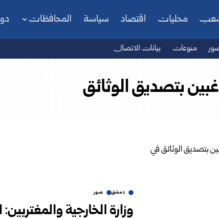
شعب
محليات
اقتصاد
سياسة
المحافظات
دو
ور
منوعات
بيانات الاتصال
غبين بتصديق الوثائق
دمشق
صور
وزارة الخارجية والمغتربين: 