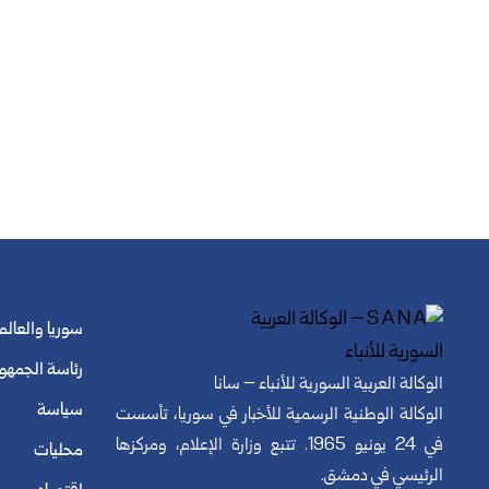
سوريا والعالم
رئاسة الجمهو
الوكالة العربية السورية للأنباء – سانا
سياسة
الوكالة الوطنية الرسمية للأخبار في سوريا، تأسست
في 24 يونيو 1965. تتبع وزارة الإعلام، ومركزها
محليات
الرئيسي في دمشق.