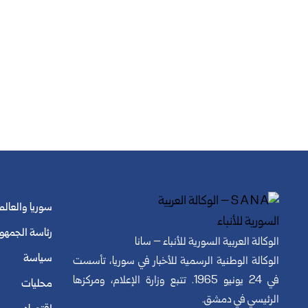
سوريا والعالم
رئاسة الجمهو
الوكالة العربية السورية للأنباء – سانا
سياسة
الوكالة الوطنية الرسمية للأخبار في سوريا، تأسست
في 24 يونيو 1965. تتبع وزارة الإعلام، ومركزها
محليات
الرئيسي في دمشق.