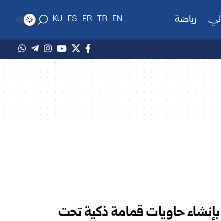
لي
رياضة
KU
ES
FR
TR
EN
E_Clea” تبدأ بإنشاء حاويات قمامة ذكية تحت