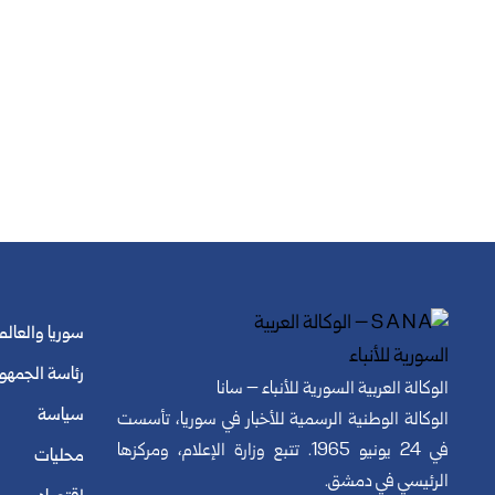
سوريا والعالم
رئاسة الجمهو
الوكالة العربية السورية للأنباء – سانا
سياسة
الوكالة الوطنية الرسمية للأخبار في سوريا، تأسست
في 24 يونيو 1965. تتبع وزارة الإعلام، ومركزها
محليات
الرئيسي في دمشق.