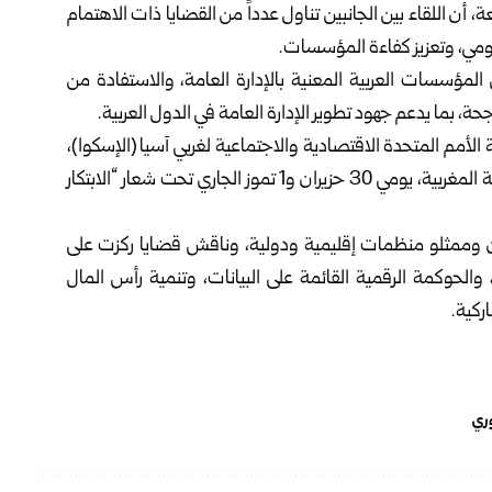
عة، أن اللقاء بين الجانبين تناول عدداً من القضايا ذات الاهتمام
كومي، وتعزيز كفاءة المؤسسات.
المؤسسات العربية المعنية بالإدارة العامة، والاستفادة من
، بما يدعم جهود تطوير الإدارة العامة في الدول العربية.
ة الأمم المتحدة الاقتصادية والاجتماعية لغربي آسيا (الإسكوا)،
بالشراكة مع وزارة الانتقال الرقمي وإصلاح الإدارة في المملكة المغربية، يومي 30 حزيران و1 تموز الجاري تحت شعار “الابتكار
ون وممثلو منظمات إقليمية ودولية، وناقش قضايا ركزت على
 والحوكمة الرقمية القائمة على البيانات، وتنمية رأس المال
ركية.
وري