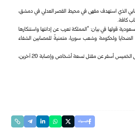
لإرهابي الذي استهدف مقهى في ‏محيط القصر العدلي في دمشق،
ب كافة.‏
عودية قولها في بيان: “‏المملكة تعرب عن إدانتها واستنكارها
وي الضحايا ولحكومة وشعب سوريا، متمنيةً للمصابين الشفاء
وكان التفجير الإرهابي الذي استهدف مقهى في دمشق أمس الخميس أسفر عن مقتل تسعة ‏أشخاص وإصابة 20 آخرين،
فيسبوك