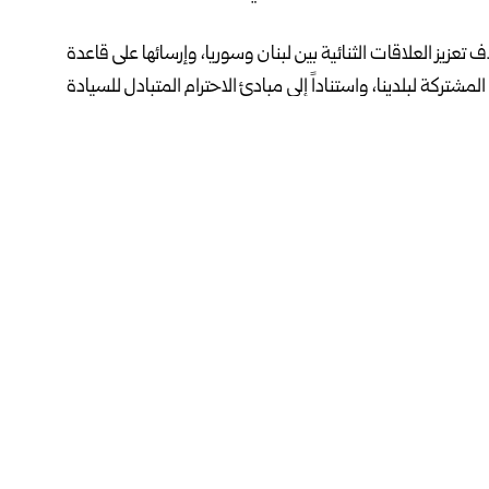
زيز العلاقات الثنائية بين لبنان و
سوريا
، وإرسائها على قاعدة
شتركة لبلدينا، واستناداً إلى مبادئ الاحترام المتبادل للسيادة
لية وحسن الجوار، وقعت بالأمس مع ممثل الجمهورية العربية
نانية – السورية المشتركة”.
المغتربين أسعد حسن الشيباني، والجمهورية اللبنانية الشقيقة
 اتفاقية تقضي بتشكيل اللجنة العليا السورية – اللبنانية،
بنان
نوّاف سلام
فيسبوك