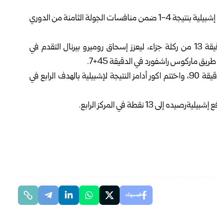
تلقى برشلونة خسارة مدوية على ملعب سانشيز بيزخوان أمام إشبيلية بنتيجة 4-1 ضمن منافسات الجولة الثامنة من الدوري
وافتتح أليكسيس سانشيز التسجيل مبكراً لإشبيلية في الدقيقة 13 من ركلة جزاء، ليعزز إسحاق روميرو بيرنال التقدم في
وسجل خوسيه انخيل كارمونا الهدف الثالث لإشبيلية في الدقيقة 90، واختتم اكور أدامز النتيجة لإشبيلية بالهدف الرابع في
فيسبوك