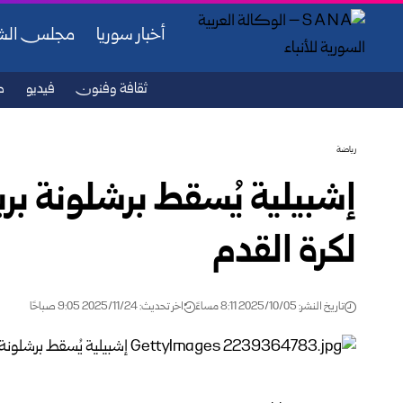
أخبار سوريا
مجلس ال
ثقافة وفنون
فيديو
ص
رياضة
إشبيلية يُسقط برشلونة برب
لكرة القدم
تاريخ النشر: 2025/10/05 8:11 مساءً
اخر تحديث: 2025/11/24 9:05 صباحًا