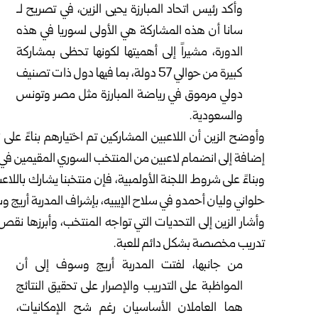
وأكد رئيس اتحاد المبارزة يحيى الزين، في تصريح لـ
سانا أن هذه المشاركة هي الأولى لسوريا في هذه
الدورة، مشيراً إلى أهميتها لكونها تحظى بمشاركة
كبيرة من حوالي 57 دولة، بما فيها دول ذات تصنيف
دولي مرموق في رياضة المبارزة مثل مصر وتونس
والسعودية.
وأوضح الزين أن اللاعبين المشاركين تم اختيارهم بناءً على
إضافة إلى انضمام لاعبين من المنتخب السوري المقيمين في
وبناءً على شروط اللجنة الأولمبية، فإن منتخبنا يشارك بالل
حلواني وليان أحمدو في سلاح الإيبيه، بإشراف المدربة أريج 
وأشار الزين إلى التحديات التي تواجه المنتخب، وأبرزها ن
تدريب مخصصة بشكل دائم للعبة.
من جانبها، لفتت المدربة أريج وسوف إلى أن
المواظبة على التدريب والإصرار على تحقيق النتائج
هما العاملان الأساسيان رغم شح الإمكانيات،