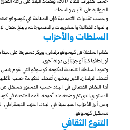
حسب تقديرات للعام 2017، وتعتمد البلاد 
الحيوانية على الألبان والسمك.
وبحسب تقديرات اقتصادية فإن الصناعة في كوسوفو تعتمد ع
والمواد الغذائية والمشروبات والمنسوجات، ويبلغ معدل الإنتاج ا
السلطات والأحزاب
نظام السلطة في كوسوفو برلماني، ويركز دستورها على مبدأ ت
أو إلحاقها كليّاً أو جزئيّاً إلى دولة أخرى.
وتعود السلطة التنفيذية لحكومة كوسوفو التي يقوم رئيس ال
أعضاء البرلمان، الذين ينتخبون أعضاء الحكومة حسب الأغلبية
أما النظام القضائي في البلاد حسب الدستور مستقل عن الس
الدستوري الذي تمّ وضعه منذ “مهمة الأمم المتحدة في كوسو
ومن أبرز الأحزاب السياسية في البلاد، الحزب الديمقراطي
مستقبل كوسوفو.
التنوع الثقافي