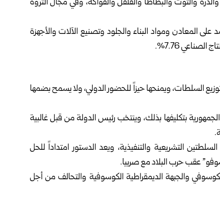
على زراعة القمح والذرة والتوت والبطاطا والفلفل والفواكه، وفي مجال الثروة
لى المعادن ومواد البناء والجلود وتصنيع الآلات والأجهزة
لصناعي 7.76%.
وزيع السلطات، ويمنحها حيزاً للحضور الدولي، ولا يسمح بضمها
جمهورية بتكليفها بذلك، وينتخب رئيس الدولة من قبل غالبية
.
لطتين التشريعية والتنفيذية، ويعد الدستور امتداداً للحل
فو” عقب حرب البلاد مع صربيا.
 الكوسوفي والجبهة الديمقراطية الكوسوفية والتحالف من أجل