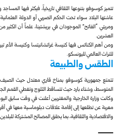
تتميز كوسوفو بتنوعها الثقافي تاريخياً، فيكثر فيها المساجد
ومريتي “الفاتح” الموجودان في بريشتينا، علماً أن الكثير 
العشرين.
للتراث العالمي لليونسكو.
الطقس والطبيعة
تتمتع جمهورية كوسوفو بمناخ قاري معتدل حيث الصيف داف
المتوسط، وشتاء بارد حيث تتساقط الثلوج وتغطي القمم الجبل
وكانت
وزارة الخارجية والمغتربين
أعلنت في وقت سابق اليوم
معربة عن تطلعها إلى إقامة علاقات دبلوماسية معها في أق
والاقتصادية والثقافية، بما يحقق المصالح المشتركة للبلدين