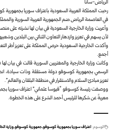
الرياض-سانا
رحبت المملكة العربية السعودية باعتراف سوريا بجمهورية ك
في العاصمة الرياض ضم الجمهورية العربية السورية والمملك
وأعربت
وزارة الخارجية السعودية
في بيان لها نشرته على منصة
لأن يسهم في تعزيز وازدهار التعاون الثنائي بين البلدين وشعبيه
وأكدت الخارجية السعودية حرص المملكة على تعزيز أطر التعاو
أجمع.
وكانت
وزارة الخارجية والمغتربين السورية
قالت في بيان لها ف
الرسمي بجمهورية كوسوفو دولة مستقلة وذات سيادة، انطل
تعزيز مبادئ السلام والاستقرار في منطقة البلقان والعالم”.
ووصفت رئيسة كوسوفو “فيوسا عثماني” اعتراف سوريا بجمهو
معربةً عن شكرها للرئيس أحمد الشرع على هذه الخطوة.
الوسوم:
اعتراف سوريا بجمهورية كوسوفو
جمهورية كوسوفو
وزارة الخ