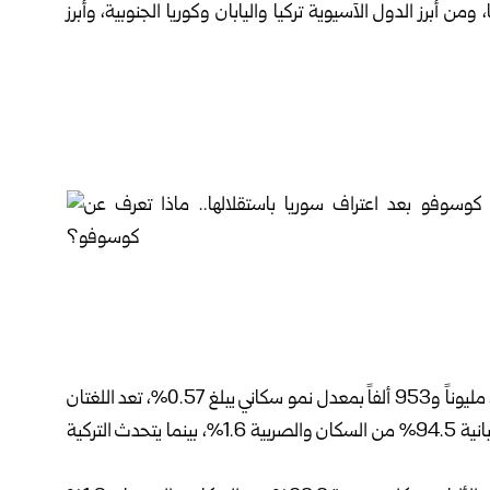
من أبرز الدول الآسيوية تركيا واليابان وكوريا الجنوبية، وأبرز
يبلغ عدد السكان في كوسوفو حسب إحصائيات عام 2022، مليوناً و953 ألفاً بمعدل نمو سكاني يبلغ 0.57%، تعد اللغتان
الألبانية والصربية اللغتين الرسميتين للبلاد، حيث يتحدث بالألبانية 94.5% من السكان والصربية 1.6%، بينما يتحدث التركية