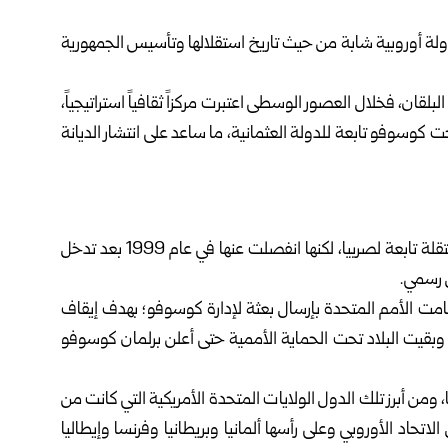
دولة أوروبية شابة من حيث تاريخ استقلالها وتأسيس الجمهورية
لقان، فخلال العصور الوسطى اعتبرت مركزاً ثقافياً استراتيجياً،
ت كوسوفو تابعة للدولة العثمانية، ما ساعد على انتشار الديانة
كوسوفو كانت جزءاً من يوغوسلافيا السابقة كمقاطعة مستقلة تابعة لصربيا، لكنها انفصلت عنها في عام 1999 بعد تدخل
لدولي، قامت الأمم المتحدة بإرسال بعثة لإدارة كوسوفو؛ بهدف إيقاف
، وبقيت البلاد تحت الحماية الأممية حتى أعلن برلمان كوسوفو
ى اليوم بينها سوريا، ومن أبرز تلك الدول الولايات المتحدة الأمريكية التي كانت من
اتحاد الأوروبي وعلى رأسها ألمانيا وبريطانيا وفرنسا وإيطاليا