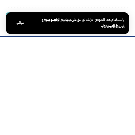
سياسة الخصوصية
باستخدام هذا الموقع ، فإنك توافق على
و
موافق
شروط الاستخدام
.
الوكالة العربية السورية للأنباء – سانا
الوكالة الوطنية الرسمية للأخبار في سوريا،
تأسست في 24 يونيو 1965. تتبع وزارة
الإعلام، ومركزها الرئيسي في دمشق.
سوريا والعالم
دولي
صحافة
رئاسة
تعليم
صور
الجمهورية
ثقافة وفنون
علوم وتكنولوجيا
سياسة
رياضة
فيديو