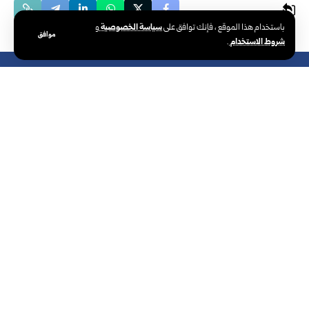
سياسة الخصوصية
باستخدام هذا الموقع ، فإنك توافق على
و
موافق
شروط الاستخدام
.
الوكالة العربية السورية للأنباء – سانا
الوكالة الوطنية الرسمية للأخبار في سوريا،
تأسست في 24 يونيو 1965. تتبع وزارة
الإعلام، ومركزها الرئيسي في دمشق.
سوريا والعالم
دولي
صحافة
رئاسة
تعليم
صور
الجمهورية
ثقافة وفنون
علوم وتكنولوجيا
سياسة
رياضة
فيديو
محليات
سياحة
منوعات