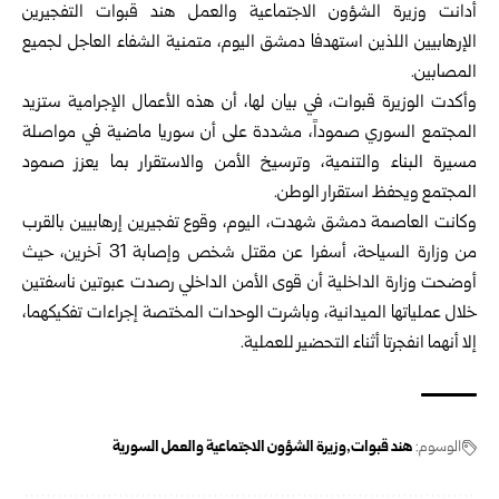
أدانت وزيرة الشؤون الاجتماعية والعمل هند قبوات التفجيرين
الإرهابيين ‏اللذين استهدفا دمشق اليوم، متمنية الشفاء العاجل لجميع
المصابين.‏
وأكدت الوزيرة قبوات، في بيان لها، أن هذه الأعمال الإجرامية ستزيد
‏المجتمع السوري صموداً، مشددة على أن سوريا ماضية في مواصلة
مسيرة ‏البناء والتنمية، وترسيخ الأمن والاستقرار بما يعزز صمود
المجتمع ويحفظ ‏استقرار الوطن.‏
وكانت العاصمة
دمشق
شهدت، اليوم، وقوع تفجيرين إرهابيين بالقرب
من ‏وزارة السياحة، أسفرا عن مقتل شخص وإصابة 31 آخرين، حيث
أوضحت ‏وزارة الداخلية أن قوى الأمن الداخلي رصدت عبوتين ناسفتين
خلال ‏عملياتها الميدانية، وباشرت الوحدات المختصة إجراءات تفكيكهما،
إلا أنهما ‏انفجرتا أثناء التحضير للعملية.‏
الوسوم:
هند قبوات
وزيرة الشؤون الاجتماعية والعمل السورية