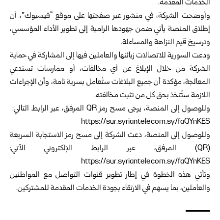
الخدمات ‏المقدمة.‏
وأوضحت الشركة، في منشور عبر صفحتها على موقع “فيسبوك”، أن
‏إطلاق المنصة يأتي ضمن جهودها الرامية إلى تطوير الأداء المؤسسي،
‏وترسيخ قيم النزاهة والمساءلة. ‏
ودعت السورية للاتصالات زبائنها والعاملين فيها إلى المشاركة في حماية
‏الشركة من خلال الإبلاغ عن أي مخالفات، أو ممارسات تستدعي
المعالجة، ‏مؤكدة أن جميع البلاغات ستُعامل بسرية تامة، وأن الإجراءات
اللازمة ‏ستُتخذ بحق كل من تثبت مخالفته.‏
وللوصول إلى المنصة، يرجى مسح رمز‎ QR ‎المرفق، عبر الرابط التالي‎ :
https://sur.syriantelecom.sy/faQYnKES
وللوصول إلى المنصة، دعت الشركة إلى مسح رمز الاستجابة السريعة
‌‏(‏QR‏) المرفق، عبر الرابط الإلكتروني الآتي:
https://sur.syriantelecom.sy/faQYnKES
وتأتي هذه الخطوة في إطار تطوير قنوات التواصل مع المواطنين
والعاملين، ‏بما يسهم في الارتقاء بجودة الخدمات المقدمة للمشتركين.‏