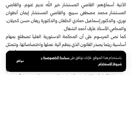
‏الآتية أسماؤهم: القاضي المستشار خير الله نديم غنوم، والقاضي
المستشار ‏محمد مصطفى سبيع، والقاضي المستشار إيمان أنطوان
نوري، والدكتور ‏إسماعيل حمادي الخلفان والدكتورة ريعان حسن كحيلان،
والمحامي الأستاذ ‏عارف أحمد الشعال.‏
كما نص المرسوم على أن المحكمة الدستورية العليا تضطلع بمهام
أساسية ريثما يصدر القانون الذي ينظم آلية عملها واختصاصاتها، وتتمثل
هذه المهام في الرقابة على دستورية القوانين والأنظمة، وإبداء الرأي في
سياسة الخصوصية
باستخدام هذا الموقع ، فإنك توافق على
و
دستورية مشروعات القوانين بناء على طلب رئيس الجمهورية.
موافق
شروط الاستخدام
.
ومن مهام المحكمة، وفق ما نص عليه المرسوم، إبداء الرأي في
دستورية اقتراحات القوانين بناء على طلب رئيس الجمهورية أو رئيس
مجلس الشعب، وكذلك تفسير نصوص الإعلان الدستوري بناء على
طلب رئيس الجمهورية أو رئيس مجلس الشعب.