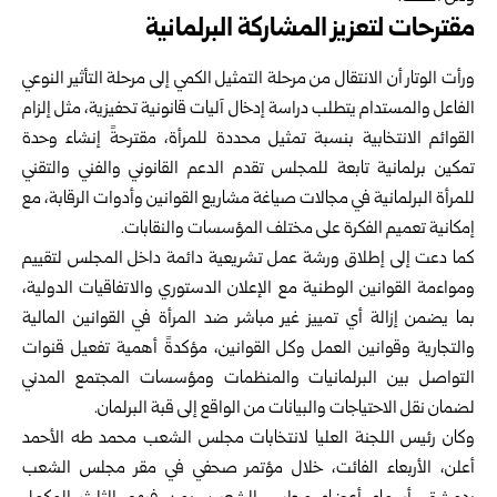
مقترحات لتعزيز المشاركة البرلمانية
ورأت الوتار أن الانتقال من مرحلة التمثيل الكمي إلى مرحلة التأثير النوعي
الفاعل والمستدام يتطلب دراسة إدخال آليات قانونية تحفيزية، مثل إلزام
القوائم الانتخابية بنسبة تمثيل محددة للمرأة، مقترحةً إنشاء وحدة
تمكين برلمانية تابعة للمجلس تقدم الدعم القانوني والفني والتقني
للمرأة البرلمانية في مجالات صياغة مشاريع القوانين وأدوات الرقابة، مع
إمكانية تعميم الفكرة على مختلف المؤسسات والنقابات.
كما دعت إلى إطلاق ورشة عمل تشريعية دائمة داخل المجلس لتقييم
ومواءمة القوانين الوطنية مع الإعلان الدستوري والاتفاقيات الدولية،
بما يضمن إزالة أي تمييز غير مباشر ضد المرأة في القوانين المالية
والتجارية وقوانين العمل وكل القوانين، مؤكدةً أهمية تفعيل قنوات
التواصل بين البرلمانيات والمنظمات ومؤسسات المجتمع المدني
لضمان نقل الاحتياجات والبيانات من الواقع إلى قبة البرلمان.
وكان رئيس اللجنة العليا لانتخابات مجلس الشعب محمد طه الأحمد
أعلن، الأربعاء الفائت، خلال مؤتمر صحفي في مقر مجلس الشعب