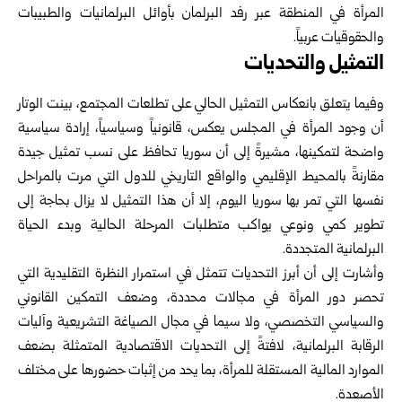
المرأة في المنطقة عبر رفد البرلمان بأوائل البرلمانيات والطبيبات
والحقوقيات عربياً.
التمثيل والتحديات
وفيما يتعلق بانعكاس التمثيل الحالي على تطلعات المجتمع، بينت الوتار
أن وجود المرأة في المجلس يعكس، قانونياً وسياسياً، إرادة سياسية
واضحة لتمكينها، مشيرةً إلى أن سوريا تحافظ على نسب تمثيل جيدة
مقارنةً بالمحيط الإقليمي والواقع التاريخي للدول التي مرت بالمراحل
نفسها التي تمر بها سوريا اليوم، إلا أن هذا التمثيل لا يزال بحاجة إلى
تطوير كمي ونوعي يواكب متطلبات المرحلة الحالية وبدء الحياة
البرلمانية المتجددة.
وأشارت إلى أن أبرز التحديات تتمثل في استمرار النظرة التقليدية التي
تحصر دور المرأة في مجالات محددة، وضعف التمكين القانوني
والسياسي التخصصي، ولا سيما في مجال الصياغة التشريعية وآليات
الرقابة البرلمانية، لافتةً إلى التحديات الاقتصادية المتمثلة بضعف
الموارد المالية المستقلة للمرأة، بما يحد من إثبات حضورها على مختلف
الأصعدة.