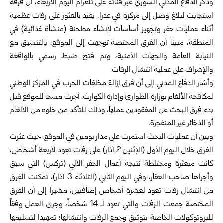
وذكر الدفاع المدني السوري عبر قناته على تلغرام اليوم الأربعاء، أن فرقه
استجابت لبلاغ وصل إلى مركزه في عدرا، يفيد بالعثور على رفات عظمية
أثناء عمليات حفر وتجهيز أساسات لإنشاء مطحنة (منشأة غذائية) في
المنطقة، مبيناً أن الفرق المختصة توجهت إلى الموقع، بالتنسيق مع
النيابة العامة والجهات الأمنية، وتم فتح ضبط رسمي بالواقعة
والإشراف على عملية انتشال الرفات.
وأشار الدفاع المدني إلى أن فرق إزالة مخلفات الحرب في المركز الوطني
لمكافحة الألغام بوزارة الطوارئ وإدارة الكوارث، أجرت مسحاً للموقع قبل
بدء فرق البحث عن المفقودين عملها، وذلك للتأكد من خلوه من الألغام
أو الذخائر غير المنفجرة.
وبين أن عمليات البحث استمرت على مدار يومين في الموقع، حيث عثرت
الفرق خلال اليوم الأول (الإثنين 2 آذار) على رفات تعود لأربعة أشخاص،
كانت مبعثرة ومختلطة نتيجة أعمال الحفر الآلي (تركس) التي سبق
وأجراها صاحب العقار، وفي اليوم الثاني (الثلاثاء 3 آذار)، تمكنت الفرق
من انتشال رفات تعود لعشرة أشخاص إضافيين، مشيراً إلى أن الفرق
المختصة جمعت الرفات والتي تعود لـ 14 شخصاً، وجرى العمل وفقاً
للبروتوكولات الخاصة بتوثيق وجمع الرفات وانتشالها؛ تمهيداً لتسليمها