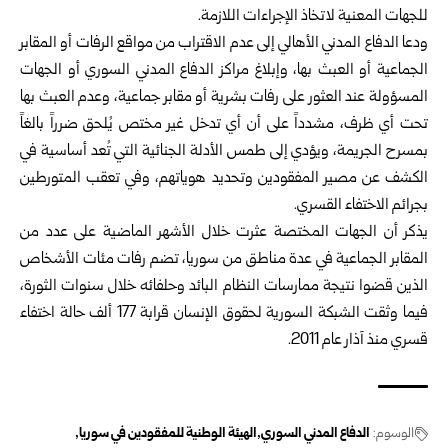
للجهات المعنية لاتخاذ الإجراءات اللازمة.
ودعا الدفاع المدني الأهالي إلى عدم الاقتراب من مواقع الرفات أو المقابر
الجماعية أو العبث بها، وإبلاغ مراكز الدفاع المدني السوري أو الجهات
المسؤولة عند العثور على رفات بشرية أو مقابر جماعية، وعدم العبث بها
تحت أي ظرف، مشدداً على أن أي تدخل غير مختص يُلحق ضرراً بالغاً
بمسرح الجريمة، ويؤدي إلى طمس الأدلة الجنائية التي تُعد أساسية في
الكشف عن مصير المفقودين وتحديد هوياتهم، وفي تعقب المتورطين
بجرائم الاختفاء القسري.
يذكر أن الجهات المختصة عثرت خلال الأشهر الماضية على عدد من
المقابر الجماعية في عدة مناطق من سوريا، تضم رفات مئات الأشخاص
الذين قضوا نتيجة ممارسات النظام البائد وحلفائه خلال سنوات الثورة،
فيما وثقت الشبكة السورية لحقوق الإنسان قرابة 177 ألف حالة اختفاء
قسري منذ آذار عام 2011.
الوسوم:
الدفاع المدني السوري
الهيئة الوطنية للمفقودين في سوريا