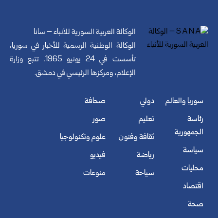
الوكالة العربية السورية للأنباء – سانا
الوكالة الوطنية الرسمية للأخبار في سوريا،
تأسست في 24 يونيو 1965. تتبع وزارة
الإعلام، ومركزها الرئيسي في دمشق.
سوريا والعالم
دولي
صحافة
رئاسة
تعليم
صور
الجمهورية
ثقافة وفنون
علوم وتكنولوجيا
سياسة
رياضة
فيديو
محليات
سياحة
منوعات
اقتصاد
صحة