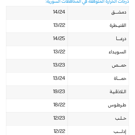
درجات الحرارة المتوقعة في المحافظات السورية:
دمشـــق
14/24
القنيــطرة
13/22
درعــــا
14/25
السـويـداء
13/22
حمـــص
13/23
حمــــاة
13/24
الـلاذقـيـة
19/23
طـرطـوس
18/22
حــلـب
12/23
إدلــــب
12/22