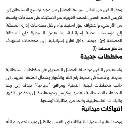
وحذر التقرير من انتقال سياسة الاحتلال من مجرد توسيع الاستيطان إلى
تكريس الضم الفعلي للضفة الغربية، عبر الاستيلاء على مساحات واسعة
من الأراضي، والاعتراف ببؤر استيطانية، ونقل صلاحيات إدارة المنطقة
إلى مؤسسات مدنية إسرائيلية، بما يعمق السيطرة على المنطقة
المصنفة (ج)، ويمتد، وفق تقارير إسرائيلية، إلى مخططات تستهدف
مناطق مصنفة (أ).
مخططات جديدة
واستعرض التقرير مواصلة الاحتلال التصديق على مخططات استيطانية
جديدة، وخاصةً في محيط رام الله والأغوار وشمال الضفة الغربية، إلى
جانب مخططات للبنية التحتية ومرافق “سياحية” تهدف إلى ربط
التجمعات الاستيطانية ببعضها وتكريس وجودها، مقابل زيادة عزل القرى
والبلدات الفلسطينية، والحد من إمكانيات توسعها.
انتهاكات ميدانية
ورصد التقرير استمرار الانتهاكات في القدس والخليل وبيت لحم ورام الله