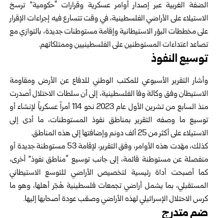
الضفة الغربية عبر إصدار أوامر عسكرية وقرارات “حكومية” ترسخ
الاستيلاء على الأراضي الفلسطينية، في وقت تتسارع فيه إجراءات الإقرار
على مخططات البؤر الاستيطانية وإقامة مستوطنات جديدة، بالتوازي مع
تصاعد اعتداءات المستوطنين على الفلسطينيين وممتلكاتهم.
توسيع النفوذ
وأشار التقرير الأسبوعي للمكتب الوطني للدفاع عن الأرض ومقاومة
الاستيطان وفق وكالة وفا الفلسطينية، إلى أن سلطات الاحتلال أصدرت
منذ السابع من تشرين الأول عام 2023 نحو 114 أمراً عسكرياً لإنشاء أو
توسيع ما وصفه التقرير بمناطق نفوذ المستوطنات، ما أدى إلى
الاستيلاء على أكثر من 25 ألف دونم وإضافتها إلى هذه المناطق.
كذلك، مهّدت هذه الأوامر، وفق التقرير، لإقامة 53 مستوطنة جديدة أو
منفصلة عن مستوطنة قائمة، إلى جانب توسيع “مناطق نفوذ” أخرى،
كما أصبحت أداة رئيسية لتخصيص الأراضي للتوسع الاستيطاني
المستقبلي، بما يشمل أراضي تجمعات فلسطينية هُجّر أهلها، وهو ما
كرس الاحتلال الإسرائيلي لهذه الأراضي وصعّب عودة أصحابها إليها.
ضم متدرج