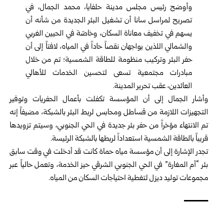
وأوضح رئيس مجلس مدينة حلفايا، محمد الجمال، في
تصريح لمراسل سانا أن تشغيل البئر الجديدة من شأنه أن
يسهم في تخفيف معاناة السكان، وخاصّة في الحيين الغربي
والشمالي اللذين يواجهان نقصاً حاداً في المياه، لافتاً إلى أن
حفر البئر وتركيب منظومة للطاقة الشمسية؛ تم من خلال
مبادرات مجتمعية تسعى لتحسين الخدمات للأهالي
العائدين، عقب تحرير المدينة.
وأشار الجمال إلى أن المؤسسة تكفلت بأعمال الحفريات وتوفير
التجهيزات اللازمة من قساطل ومحابس لربط البئر بالشبكة، مضيفاً إنه
تم الانتهاء مؤخراً من حفر بئر جديدة في الحي الجنوبي، وسيتم تزويدها
قريباً بالطاقة الشمسية استعداداً لربطها بالشبكة الرئيسة.
تجدر الإشارة إلى أن مؤسسة مياه حماة كانت قد أدخلت في وقت سابق
بئر “أم المغارة” في الحي الجنوبي الشرقي حيز الخدمة، وتعمل حالياً عبر
مجموعات توليد ديزل لتغطية احتياجات السكان من المياه.