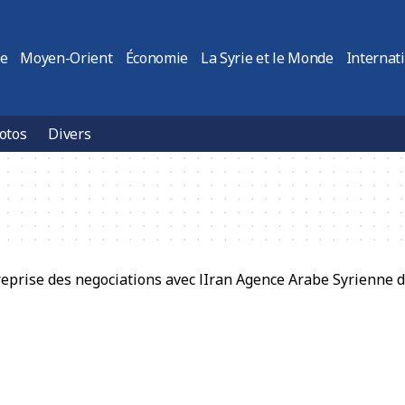
ie
Moyen-Orient
Économie
La Syrie et le Monde
Internat
otos
Divers