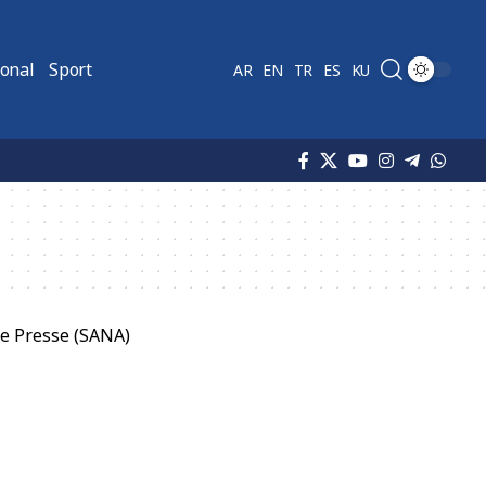
ional
Sport
AR
EN
TR
ES
KU