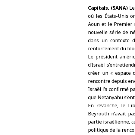
Capitals, (SANA)
Les
où les
États-Unis
on
Aoun et le Premier 
nouvelle série de né
dans un contexte d
renforcement du bloc
Le président améri
d’Israël s’entretien
créer un « espace de
rencontre depuis env
Israël l’a confirmé p
que Netanyahu s’entr
En revanche, le Lib
Beyrouth n’avait pa
partie israélienne, c
politique de la renco