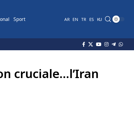
ional
Sport
AR
EN
TR
ES
KU
on cruciale…l’Iran