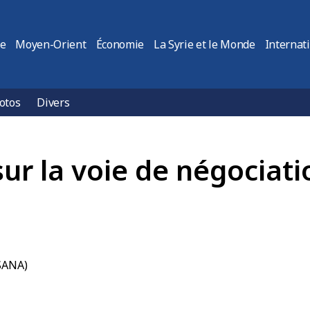
ie
Moyen-Orient
Économie
La Syrie et le Monde
Internat
otos
Divers
sur la voie de négociati