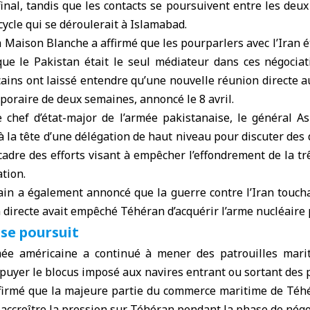
inal, tandis que les contacts se poursuivent entre les deux
ycle qui se déroulerait à Islamabad.
a Maison Blanche a affirmé que les pourparlers avec l’Iran ét
que le Pakistan était le seul médiateur dans ces négociat
ins ont laissé entendre qu’une nouvelle réunion directe aur
poraire de deux semaines, annoncé le 8 avril.
e chef d’état-major de l’armée pakistanaise, le général As
 la tête d’une délégation de haut niveau pour discuter des
cadre des efforts visant à empêcher l’effondrement de la tr
tion.
in a également annoncé que la guerre contre l’Iran touchai
 directe avait empêché Téhéran d’acquérir l’arme nucléaire
 se poursuit
rmée américaine a continué à mener des patrouilles mar
ppuyer le blocus imposé aux navires entrant ou sortant des 
onfirmé que la majeure partie du commerce maritime de Téhé
accroître la pression sur Téhéran pendant la phase de négoc