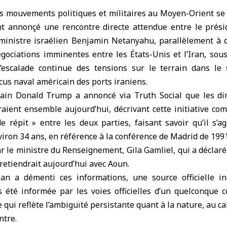
 mouvements politiques et militaires au
Moyen-Orient
se 
t annonçé une rencontre directe attendue entre le prési
ministre israélien Benjamin Netanyahu, parallèlement à d
gociations imminentes entre les États-Unis et l’
Iran
, sous
’escalade continue des tensions sur le terrain dans le
us naval américain des ports iraniens.
cain Donald
Trump
a annoncé via Truth Social que les di
draient ensemble aujourd’hui, décrivant cette initiative c
 répit » entre les deux parties, faisant savoir qu’il s’a
iron 34 ans, en référence à la conférence de Madrid de 1991
ar le ministre du Renseignement, Gila Gamliel, qui a déclaré
etiendrait aujourd’hui avec Aoun.
an a démenti ces informations, une source officielle i
s été informée par les voies officielles d’un quelconque c
e qui reflète l’ambiguïté persistante quant à la nature, au c
ntre.