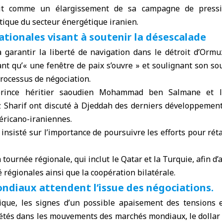
it comme un élargissement de sa campagne de press
stique du secteur énergétique iranien.
tionales visant à soutenir la désescalade
 garantir la liberté de navigation dans le détroit d’Ormu
ant qu’« une fenêtre de paix s’ouvre » et soulignant son s
processus de négociation.
 prince héritier saoudien Mohammad ben Salmane et l
 Sharif ont discuté à Djeddah des derniers développement
éricano-iraniennes.
insisté sur l’importance de poursuivre les efforts pour réta
 tournée régionale, qui inclut le Qatar et la Turquie, afin d
é régionales ainsi que la coopération bilatérale.
ndiaux attendent l’issue des négociations.
ique, les signes d’un possible apaisement des tensions 
létés dans les mouvements des marchés mondiaux, le dollar 