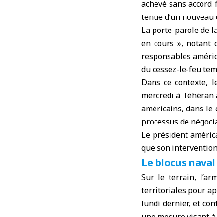
achevé sans accord f
tenue d’un nouveau c
La porte-parole de l
en cours », notant 
responsables américa
du cessez-le-feu tem
Dans ce contexte, l
mercredi à Téhéran à
américains, dans le 
processus de négocia
Le président américa
que son intervention
Le blocus naval
Sur le terrain, l’a
territoriales pour a
lundi dernier, et c
une mesure visant à 