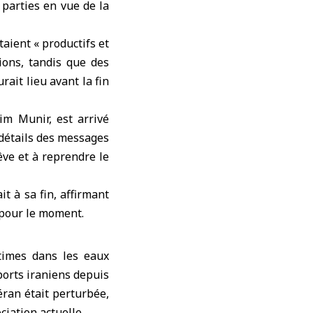
 parties en vue de la
aient « productifs et
ions, tandis que des
ait lieu avant la fin
im Munir, est arrivé
 détails des messages
êve et à reprendre le
t à sa fin, affirmant
 pour le moment.
itimes dans les eaux
ports iraniens depuis
ran était perturbée,
iation actuelle.