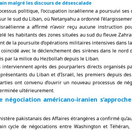
rain malgré les discours de désescalade
cessus politique, l’occupation israélienne a poursuivi ses 
 sur le sud du Liban, où Netanyahu a ordonné l’élargisseme
israélienne a affirmé n’avoir reçu aucune instruction p
elé les habitants des zones situées au sud du fleuve Zahra
ant de la poursuite d’opérations militaires intensives dans la
oïncidé avec le déclenchement des sirènes dans le nord d’
és par la milice du Hezbollah depuis le Liban.
interviennent après des pourparlers directs organisés 
eprésentants du Liban et d’Israël, les premiers depuis des
arties ont convenu d’ouvrir un nouveau processus de négo
terminée ultérieurement.
e négociation américano-iranien s’approch
nistère pakistanais des Affaires étrangères a confirmé qu’au
ain cycle de négociations entre Washington et Téhéran, 