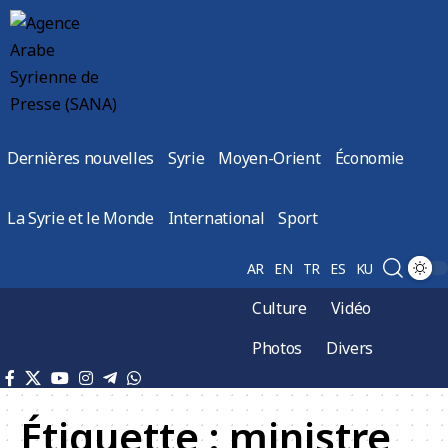
Dernières nouvelles
Syrie
Moyen-Orient
Économie
La Syrie et le Monde
International
Sport
AR
EN
TR
ES
KU
Culture
Vidéo
Photos
Divers
Étiquette :
ministre