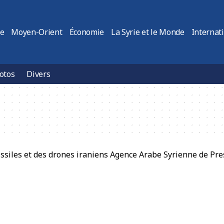
ie
Moyen-Orient
Économie
La Syrie et le Monde
Internat
otos
Divers