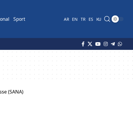
ional
Sport
AR
EN
TR
ES
KU