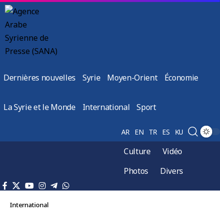
Dernières nouvelles
Syrie
Moyen-Orient
Économie
La Syrie et le Monde
International
Sport
AR
EN
TR
ES
KU
Culture
Vidéo
Photos
Divers
International