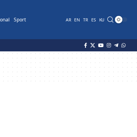
ional
Sport
AR
EN
TR
ES
KU