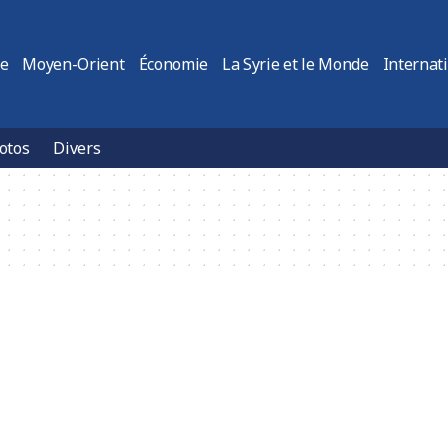
ie
Moyen-Orient
Économie
La Syrie et le Monde
Internat
otos
Divers