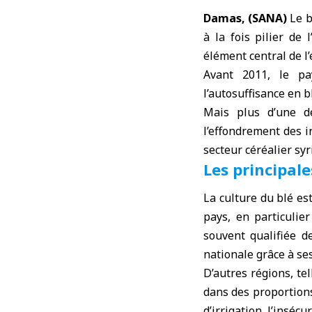
Damas, (SANA)
Le
à la fois pilier de
élément central de l
Avant 2011, le pa
l’autosuffisance en b
Mais plus d’une d
l’effondrement des i
secteur céréalier sy
Les principale
La culture du blé es
pays, en particulie
souvent qualifiée d
nationale grâce à ses
D’autres régions, te
dans des proportions
d’irrigation, l’insécur