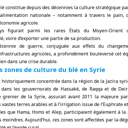
blé
constitue depuis des décennies la culture stratégique pa
 l’alimentation nationale – notamment à travers le pain,
’économie agricole.
ys figurait parmi les rares États du Moyen-Orient ca
lé, voire d’exporter une partie de sa production.
écennie de guerre, conjuguée aux effets du changeme
nfrastructures agricoles, a profondément bouleversé cet éq
rien dans une crise durable.
s zones de culture du blé en Syrie
t historiquement concentrée dans la région de la
Jazira
syr
r dans les gouvernorats de Hassaké, de Raqqa et de Deir 
e grenier de la Syrie, assurait avant 2011 la majeure par
 vastes terres arables et à l’irrigation issue de l’Euphrate et
lles que Hama, Homs et Alep, participaient également à la
 moindres. Aujourd’hui, ces zones sont affectées par la dé
ité et l’exode rural.