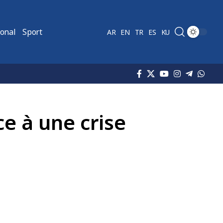
ional
Sport
AR
EN
TR
ES
KU
nce à une crise