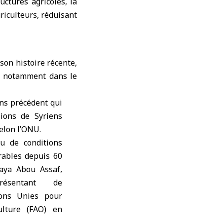
uctures agricoles, la
riculteurs, réduisant
son histoire récente,
s, notamment dans le
ns précédent qui
ions de Syriens
selon l’ONU.
u de conditions
rables depuis 60
Haya Abou Assaf,
résentant de
ions Unies pour
culture (FAO) en