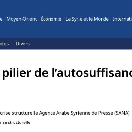
ie
Moyen-Orient
Économie
La Syrie et le Monde
Internat
otos
Divers
 pilier de l’autosuffisa
rise structurelle