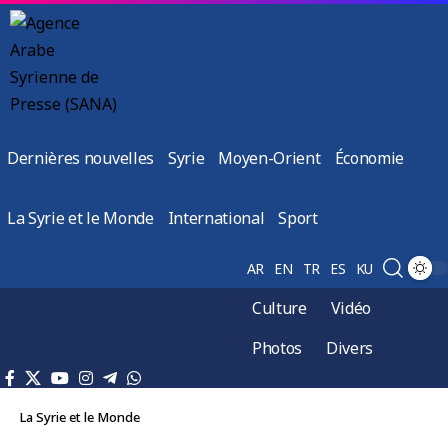
Dernières nouvelles
Syrie
Moyen-Orient
Économie
La Syrie et le Monde
International
Sport
AR
EN
TR
ES
KU
Culture
Vidéo
Photos
Divers
La Syrie et le Monde