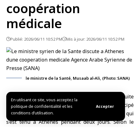
coopération
médicale
Publié: 2026/06/11 10:52 PM
Mis à jour: 2026/06/11 10:52 PM
le ministre de la Santé, Musaab al‑Ali, (Photo: SANA)
Athènes, (SANA)
Une délégation syrienne conduite
En utilisant ce site, vous acceptez la
par
le ministre de la Santé, Musaab al‑Ali
, a participé
politique de confidentialité et les
Accepter
au
conditions d’utilisation.
deuxième forum arabo‑hellénique
de la santé, qui
s’est tenu à
Athènes
pendant deux jours. Selon le
ministère de la Santé, le forum a constitué une
plateforme d’échange visant à renforcer la