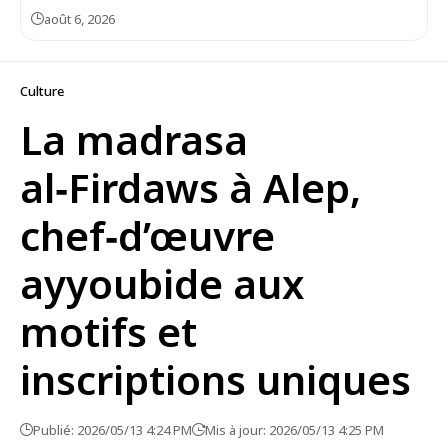
août 6, 2026
Culture
La madrasa
al‑Firdaws à Alep,
chef‑d’œuvre
ayyoubide aux
motifs et
inscriptions uniques
Publié: 2026/05/13 4:24 PM
Mis à jour: 2026/05/13 4:25 PM