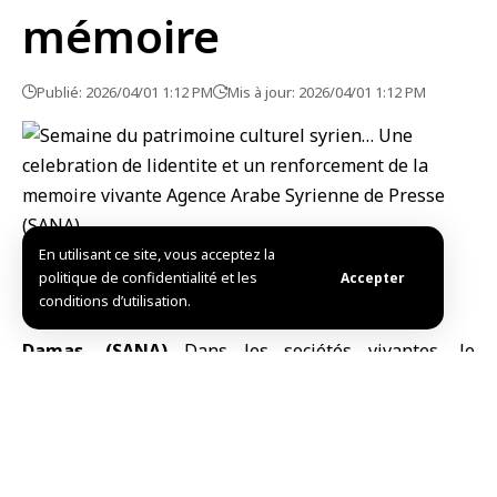
mémoire
Publié: 2026/04/01 1:12 PM
Mis à jour: 2026/04/01 1:12 PM
En utilisant ce site, vous acceptez la
Semaine du patrimoine culturel syrien… Une
politique de confidentialité et les
Accepter
célébration de l’identité et de la mémoire
conditions d’utilisation.
Damas, (SANA)
Dans les sociétés vivantes, le
patrimoine ne se limite pas à ce qui est exposé dans
les musées, mais il est incarné dans les détails de la
vie quotidienne, dans les récits, les chants et les
métiers transmis de génération en génération. C’est