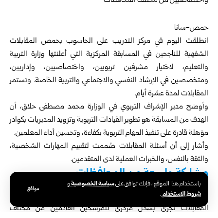
حمص-سانا
انطلقت اليوم في مركز التدريب على الحاسوب بحمص المقابلات
الشفهية للناجحين في المسابقة المركزية التي أعلنتها
وزارة التربية
والتعليم
، لاختيار مشرفين تربويين، واختصاصيين، وإداريين،
ومتخصصين في الإرشاد النفسي والاجتماعي والتربية الخاصة. وتستمر
المقابلات لمدة عشرة أيام.
وأوضح مدير الإشراف التربوي في الوزارة محمد مصطفى حلاق، أن
الهدف من المسابقة هو تطوير القيادات التربوية وتزويد المديريات بكوادر
مؤهلة قادرة على تنفيذ المهام التربوية بكفاءة، وتحسين أداء المعلمين.
وأشار إلى أن أسئلة المقابلات صُممت لتقييم المهارات الشخصية،
والثقة بالنفس، والخبرات العملية لدى المتقدمين.
مشاركة واسعة من المحافظات
سياسة الخصوصية
باستخدام هذا الموقع ، فإنك توافق على
و
موافق
شروط الاستخدام
.
من جهتها، أكدت مديرة تربية
حمص
الدكتورة ملك السباعي، أن
المقابلات تُجرى بشكل مركزي للمرشحين القادمين من مختلف