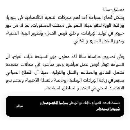
‏‏دمشق-سانا
‌‏يشكل قطاع السياحة أحد أهم محركات التنمية الاقتصادية في سوريا،
ورافعة قوية لدفع عجلة النمو على مختلف المستويات، لما له من دور
حيوي في توليد الإيرادات، وخلق فرص العمل، وتطوير البنية التحتية،
وتعزيز التبادل التجاري والثقافي.
‏وفي تصريح لمراسلة سانا أكد معاون وزير السياحة غياث الفراح، أن
السياحة توفر فرص عمل مباشرة وغير مباشرة في مجالات متعددة
تشمل الفنادق والمطاعم والنقل والترفيه، مبيناً أن القطاع السياحي
يسهم في زيادة الإيرادات الوطنية، وخاصة بالعملة الأجنبية، ويدعم نمو
الاقتصاد المحلي في المدن والمناطق السياحية.
سياسة الخصوصية
باستخدام هذا الموقع ، فإنك توافق على
و
موافق
شروط الاستخدام
.
‏وتسهم السياحة وفقاً للفراح في تحفيز وتطوير البنية التحتية