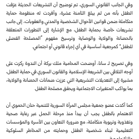
وفي الجانب القانوني السوري، تم توضيح أن التشريعات الحديثة عرّفت
الطفل بأنه من لم يبلغ الثامنة عشرة، وأفردت له منظومة حماية
متكاملة ضمن قوانين الأحوال الشخصية والمدني والعقوبات، إلى جانب
تشريعات خاصة بحماية الطفل، مع الإشارة إلى التطورات المتعلقة
بالحضانة والولاية والوصاية وترسيخ مفهوم “المصلحة الفضلى
للطفل” كمرجعية أساسية في أي إجراء قانوني أو اجتماعي.
وفي تصريح لـ سانا، أوضحت المحامية ملك بركة أن الندوة ركزت على
أوجه التلاقي بين الشريعة الإسلامية والقانون السوري في حماية الطفل،
مشيرة إلى التعديلات التشريعية التي عززت ضمانات الحضانة والولاية،
بما يواكب المتغيرات الاجتماعية ويحقق مصلحة الطفل.
كما أكدت عضو جمعية مجلس المرأة السورية للتنمية حنان الحموي أن
الاهتمام بالطفل يجب أن يبدأ منذ مرحلة الحمل عبر رعاية صحية
وتغذوية وتربوية متكاملة، مع ضرورة التعاون بين الأسرة والمؤسسات
التعليمية لبناء شخصية الطفل وحمايته من المخاطر السلوكية