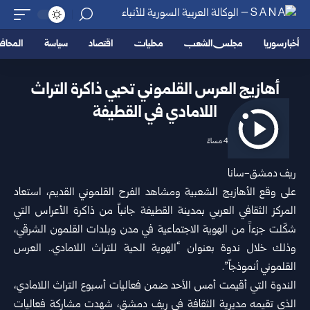
أخبار سوريا
مجلس الشعب
محليات
اقتصاد
سياسة
المحا
أهازيج العرس القلموني تحيي ذاكرة التراث
اللامادي في القطيفة
2026/06/08 4:01 مساءً
ريف دمشق-سانا
على وقع الأهازيج الشعبية ومشاهد الفرح القلموني القديم، استعاد
المركز الثقافي العربي بمدينة القطيفة جانباً من ذاكرة الأعراس التي
شكّلت جزءاً من الهوية الاجتماعية في مدن وبلدات القلمون الشرقي،
وذلك خلال ندوة بعنوان “الهوية الحية للتراث اللامادي.. العرس
القلموني أنموذجاً”.
الندوة التي أقيمت أمس الأحد ضمن فعاليات أسبوع التراث اللامادي،
الذي تقيمه مديرية الثقافة في ريف دمشق، شهدت مشاركة فعاليات