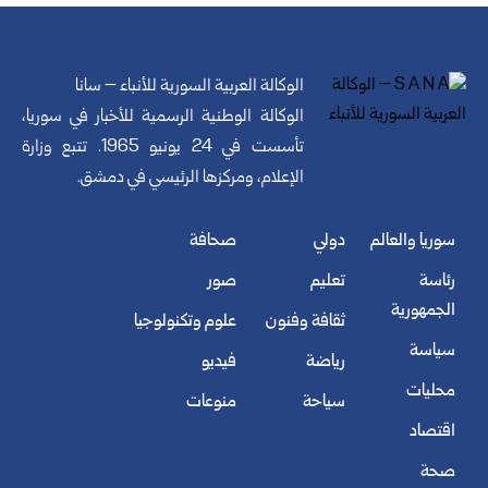
الوكالة العربية السورية للأنباء – سانا
الوكالة الوطنية الرسمية للأخبار في سوريا،
تأسست في 24 يونيو 1965. تتبع وزارة
الإعلام، ومركزها الرئيسي في دمشق.
سوريا والعالم
دولي
صحافة
رئاسة
تعليم
صور
الجمهورية
ثقافة وفنون
علوم وتكنولوجيا
سياسة
رياضة
فيديو
محليات
سياحة
منوعات
اقتصاد
صحة