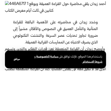
وشدد زيدان في محاضرته على الأهمية البالغة للقراءة
المتأنية والتأمل العميق في النصوص والأفكار، مشيراً إلى
ضرورة تجاوز تحديات عصر السرعة والتشتت التكنولوجي
الذي يصرف الانتباه عن الممارسات القرائية العميقة.
وأوضح زيدان أن القراءة المتعمقة تعزز قدرات التفكير والتدبر، وتسهم
في تحسين الذاكرة والفهم العميق، فيما يكمن جوهر التفكير النقدي في
سياسة الخصوصية
باستخدام هذا الموقع ، فإنك توافق على
و
موافق
شروط الاستخدام
“قراءة الطرف الآخر”، أي الانفتاح على قراءة آراء وأفكار الشخص أو الكاتب
.
الذي قد لا نتفق معه في بعض القضايا، كما أن القراءة المتعمقة تتطلب
التفرغ والتدبر، وفهم السياقات التاريخية والجغرافية والسياسية
والاقتصادية للنصوص، ما يمكن القارئ من إسقاط ما يقرؤه على الواقع
الحالي واستشراف المستقبل.