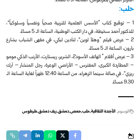
المركز الثقافي بطرطوس، الساعة الـ 6 مساءً.
حلب:
1 – توقيع كتاب “الأسس العلمية للتربية صحياً ونفسياً وسلوكياً”،
للدكتور أحمد سخيطة، في دار الكتب الوطنية، الساعة الـ 5 مساءً.
2 – عرض فيلم “وهلأ لوين”، لنادين لبكي، في مقهى الشباب بشارع
بارون، الساعة الـ 5 مساءً.
3 – عرض أفلام “ الهاتف الأسود2، الشرير، ريستارت، الأرنب الذكي مومو
– المطاردة الكبرى، المفترس – الأراضي الوعرة، رجل المنشار – آرك
ريزي”، في صالة سينما الزهراء، من الساعة 12.40 ظهراً لغاية الساعة الـ
9.30 مساءً.
الوسوم:
الأجندة الثقافية
حلب
حمص
دمشق
ريف دمشق
طرطوس