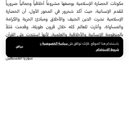
مكونات الحضارة الإسلامية بوصفها مشروعاً أخلاقياً وجمالياً ضرورياً
لتَقدم الإنسانية، حيث أكد شحرور في المحور الأول، أن الحضارة
الإسلامية نشرت الدين الحنيف والأخلاق ومبادئ الحرية والكرامة
والمساواة، وأنارت للعالم كله خلال قرون طويلة، وقدمت مُثلاً
بالمنظومة الإنسانية والأخلاقية والعلمية، لأنها استندت على القرآن
الكريم والسنة النبوية.
سياسة الخصوصية
باستخدام هذا الموقع ، فإنك توافق على
و
موافق
شروط الاستخدام
.
عطاء الحضارة الإسلامية وفقاً لشحرور للبشرية، شمل أيضاً
الأرقام العربية وصناعة السفن، والخط والزخارف والقوانين
والتشريع والطب والآداب والفلسفة والفلك والهندسة
وغيرها، بعد أن استوعبت الحضارات التي سبقتها، ولاسيما
عبر الترجمة، منوهاً بهذا السياق بدور الخليفة الأموي الثالث
خالد بن يزيد بن معاوية، الذي استدعى العلماء بمن فيهم
المسيحيون واليهود وأسس أول معهد للترجمة بحمص.
إعادة بناء سوريا