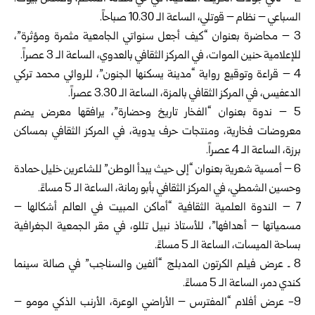
السباعي – نظام – قوتلي، الساعة الـ 10.30 صباحاً.
3 – محاضرة بعنوان “كيف أجعل سنواتي الجامعية مثمرة ومؤثرة”،
للإعلامية حنين الموات، في المركز الثقافي بالعدوي، الساعة الـ 3 عصراً.
4 – قراءة وتوقيع رواية “مدينة يسكنها الجنون”، للروائي محمد تركي
الدعفيس، في المركز الثقافي بالمزة، الساعة الـ 3.30 عصراً.
5 – ندوة بعنوان “الفخار تاريخ وحضارة”، يرافقها معرض يضم
معروضات فخارية، ومنتجات حرف يدوية، في المركز الثقافي بمساكن
برزة، الساعة الـ 4 عصراً.
6 – أمسية شعرية بعنوان “إلى حيث يبدأ الوطن” للشاعرين خليل حمادة
وحسين الشمطي، في المركز الثقافي بأبو رمانة، الساعة الـ 5 مساءً.
7 – الندوة العلمية الثقافية “أماكن المبيت في العالم أشكالها –
مسمياتها – أهدافها”، للأستاذ نبيل تللو، في مقر الجمعية الجغرافية
بساحة الميسات، الساعة الـ 5 مساءً.
8 ـ عرض فيلم الكرتون المدبلج “ألفين والسناجب” في صالة سينما
كندي دمر، الساعة الـ 5 مساءً.
9- عرض أفلام “المفترس – الأراضي الوعرة، الأرنب الذكي مومو –