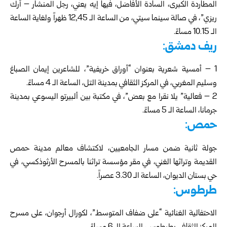
المطاردة الكبرى، السادة الأفاضل، فيها إيه يعني، رجل المنشار – آرك
ريزي”، في صالة سينما سيتي، من الساعة الـ 12,45 ظهراً ولغاية الساعة
الـ 10.15 مساءً.
ريف دمشق:
1 – أمسية شعرية بعنوان “أوراق خريفية”، للشاعرين إيمان الصباغ
وسليم المغربي، في المركز الثقافي بمدينة التل، الساعة الـ 4 مساءً.
2 – فعالية” يلا نقرا مع بعض”، في مكتبة بين ألبيرتو اليسوعي بمدينة
جرمانا، الساعة الـ 5 مساءً.
حمص:
جولة ثانية ضمن مسار الجامعيين، لاكتشاف معالم مدينة حمص
القديمة وتراثها الغني، في مقر مؤسسة تراثنا بالمسرح الأرثوذكسي، في
حي بستان الديوان، الساعة الـ 3.30 عصراً.
طرطوس:
الاحتفالية الغنائية “على ضفاف المتوسط”، لكورال أرجوان، على مسرح