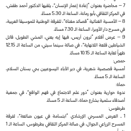
7 – محاضرة بعنوان “إعادة إعمار الإنسان”، يلقيها الدكتور أحمد طقش،
في المركز الثقافي بأبو رمانة، الساعة الـ 5.30 مساءً.
8 – الأمسية الغنائية “قصائد مغناة”، للفرقة الوطنية للموسيقا العربية،
في مسرح دار الأوبرا، الساعة الـ 7.30 مساءً.
9 – عرض أفلام “ترون آريس، فيها إيه يعني، المشي الطويل، قاتل
الشياطين قلعة اللانهاية”، في صالة سينما سيتي، من الساعة الـ 12.15
ظهراً لغاية الساعة الـ 10.15 مساءً.
حمص:
أمسية قصصية شعرية، في دير الآباء اليسوعيين بحي بستان السلام،
الساعة الـ 5 مساءً.
حماة:
ندوة حوارية بعنوان “دور علم الاجتماع في فهم الواقع”، في جمعية
أصدقاء سلمية بشارع حماة، الساعة الـ 5 مساءً.
طرطوس:
1 ـ العرض المسرحي الإرشادي “ابتسامة في عيون ضائعة”، لفرقة
المسرح الزراعي الجوال، في صالة المركز الثقافي بطرطوس، الساعة الـ 1