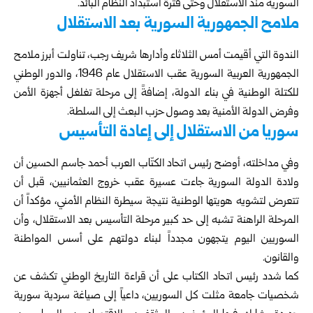
السورية منذ الاستقلال وحتى فترة استبداد النظام البائد.
ملامح الجمهورية السورية بعد الاستقلال
الندوة التي أقيمت أمس الثلاثاء وأدارها شريف رجب، تناولت أبرز ملامح
الجمهورية العربية السورية عقب الاستقلال عام 1946، والدور الوطني
للكتلة الوطنية في بناء الدولة، إضافةً إلى مرحلة تغلغل أجهزة الأمن
وفرض الدولة الأمنية بعد وصول حزب البعث إلى السلطة.
سوريا من الاستقلال إلى إعادة التأسيس
وفي مداخلته، أوضح رئيس اتحاد الكتّاب العرب أحمد جاسم الحسين أن
ولادة الدولة السورية جاءت عسيرة عقب خروج العثمانيين، قبل أن
تتعرض لتشويه هويتها الوطنية نتيجة سيطرة النظام الأمني، مؤكداً أن
المرحلة الراهنة تشبه إلى حد كبير مرحلة التأسيس بعد الاستقلال، وأن
السوريين اليوم يتجهون مجدداً لبناء دولتهم على أسس المواطنة
والقانون.
كما شدد رئيس اتحاد الكتاب على أن قراءة التاريخ الوطني تكشف عن
شخصيات جامعة مثلت كل السوريين، داعياً إلى صياغة سردية سورية