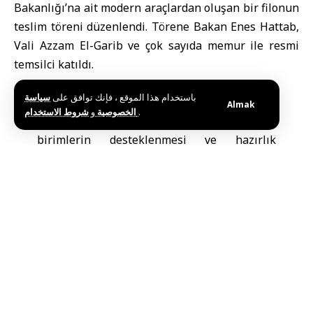
Bakanlığı’na ait modern araçlardan oluşan bir filonun
teslim töreni düzenlendi. Törene
Bakan Enes Hattab
,
Vali
Azzam El-Garib
ve çok sayıda memur ile resmi
temsilci katıldı.
باستخدام هذا الموقع ، فإنك توافق على
سياسة
Suriye İçişleri Bakanlığı
’nın Telegram
Almak
و
الخصوصية
شروط الاستخدام
.
kanalında yapılan açıklamaya göre, etkinlikte
birimlerin desteklenmesi ve hazırlık
seviyelerinin artırılması amacıyla getirilen
modern araçlar sergilendi; bu araçlar,
güvenlik görevlerinin daha hızlı ve verimli
şekilde yürütülmesini sağlıyor.
Bu adım, Bakanlığın geçen Kasım ayında
Şam’da düzenlenen ve yüzlerce otomobil ile
motosikletin sergilendiği büyük etkinlikte
araçlar için yeni
görsel kimlik
uygulamasını