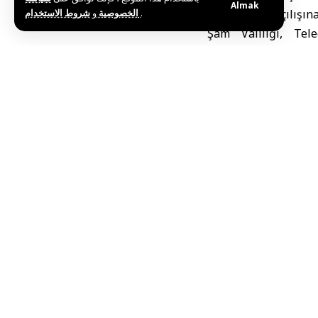
Almak
و
الخصوصية
شروط الاستخدام
.
Forumu’nun açılışına 
Şam Valiliği, Tel
desteklenmesine ve
yönetim ve kentsel 
Bu haberi paylaş
Editörün Seçimi
Suriye’de Tarım Yatırımları Gündemde: Bakan Su
Haziran 26, 2026