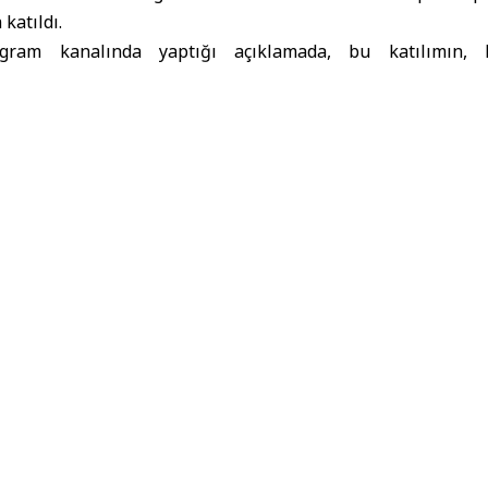
katıldı.
egram kanalında yaptığı açıklamada, bu katılımın, k
 şehir düzeyinde sürdürülebilir kalkınmanın sağlanmas
gelişim alanında işbirliğini, ortaklıkları ve deneyim alış
veydan ve Sawiris Görüştü