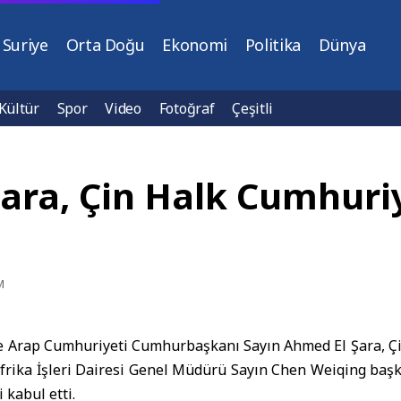
Suriye
Orta Doğu
Ekonomi
Politika
Dünya
Kültür
Spor
Video
Fotoğraf
Çeşitli
ra, Çin Halk Cumhuriy
M
 Arap Cumhuriyeti Cumhurbaşkanı Sayın Ahmed El Şara, Çin
Afrika İşleri Dairesi Genel Müdürü Sayın Chen Weiqing başk
 kabul etti.