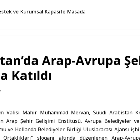
k Destek ve Kurumsal Kapasite Masada
stan’da Arap-Avrupa Şeh
a Katıldı
M
m Valisi Mahir Muhammad Mervan, Suudi Arabistan Kra
an Arap Şehir Gelişimi Enstitüsü, Avrupa Belediyeler ve 
ve Hollanda Belediyeler Birliği Uluslararası Ajansı işbir
 Ortaklıkları” sloganı altında düzenlenen Arap-Avrup