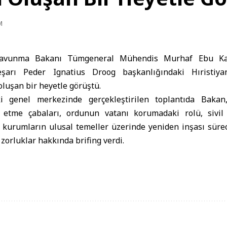
M
avunma Bakanı Tümgeneral Mühendis Murhaf Ebu Ka
eşarı Peder Ignatius Droog başkanlığındaki Hıristiy
luşan bir heyetle görüştü.
i genel merkezinde gerçekleştirilen toplantıda Bakan,
e etme çabaları, ordunun vatanı korumadaki rolü, sivil
 kurumların ulusal temeller üzerinde yeniden inşası sürec
zorluklar hakkında brifing verdi.