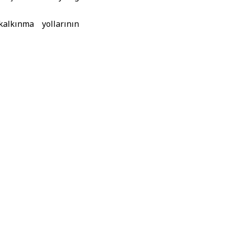
alkınma yollarının
ına katkıda bulunan
verişini güçlendirme