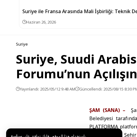
Suriye ile Fransa Arasında Mali İşbirliği: Tekni
Haziran 26, 2026
Suriye
Suriye, Suudi Arabi
Forumu’nun Açılışın
Yayınlandı: 2025/05/12 9:48 AM
Güncellendi: 2025/08/15 8:30 P
ŞAM (SANA) –
Şa
Belediyesi tarafınd
PLATFORMA platformu 
Gelecek için Şehir
باستخدام هذا الموقع ، فإنك توافق على
سياسة