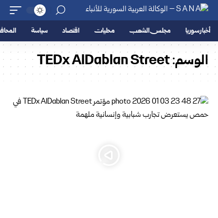
أخبار سوريا
مجلس الشعب
محليات
اقتصاد
سياسة
المحا
الوسم:
TEDx AlDablan Street