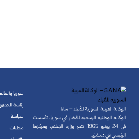
سوريا والعالم
رئاسة الجمهو
الوكالة العربية السورية للأنباء – سانا
سياسة
الوكالة الوطنية الرسمية للأخبار في سوريا، تأسست
في 24 يونيو 1965. تتبع وزارة الإعلام، ومركزها
محليات
الرئيسي في دمشق.