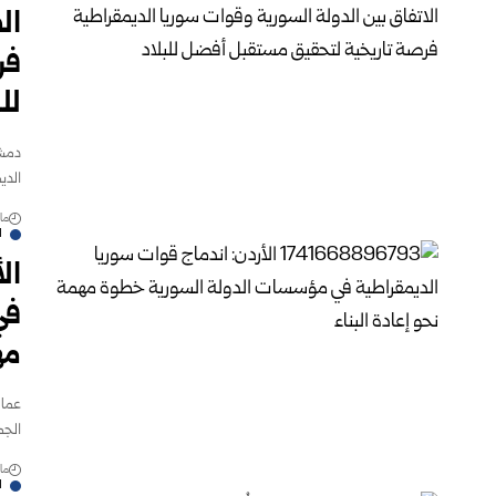
ال
فر
للب
دمشق
الدي
مارس 
ا
ال
في
مه
عمان
الجم
مارس 
ا