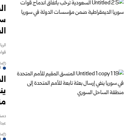
ال
سو
ال
الري
قوات
مارس 
أ
ال
ين
من
دمشق
عبدا
مارس 
ق