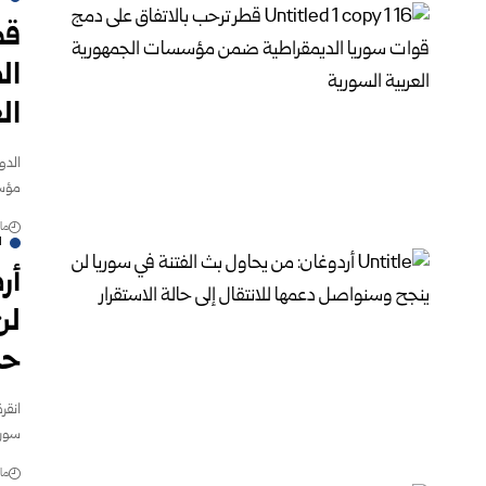
قط
ال
ال
الدو
مؤسس
مارس 
ا
أر
لن
حا
انقر
سوري
مارس 