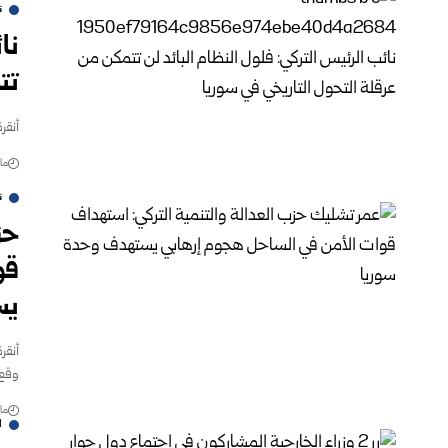
ن
نا
تت
أنقر
مارس 
ن
حز
قو
يس
أنقر
وقع 
مارس 
ا