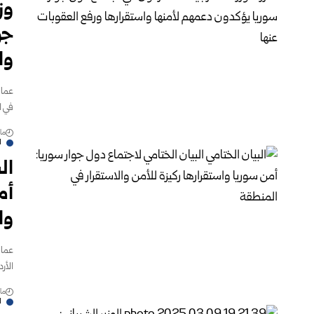
وز
جو
وا
عمان
في ا
مارس
ا
ال
أم
وا
عمان
الأر
مارس
ا