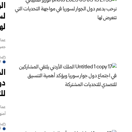
ال
لس
لها
عمان
جميع
مارس
ا
ال
دو
لل
عمان
أمنه
مارس
أ