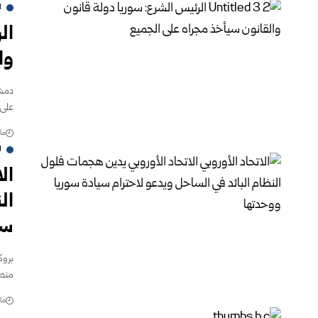
ا
ال
وا
دمشق
على 
مارس 
ا
ال
ال
سي
بروك
منطق
مارس 